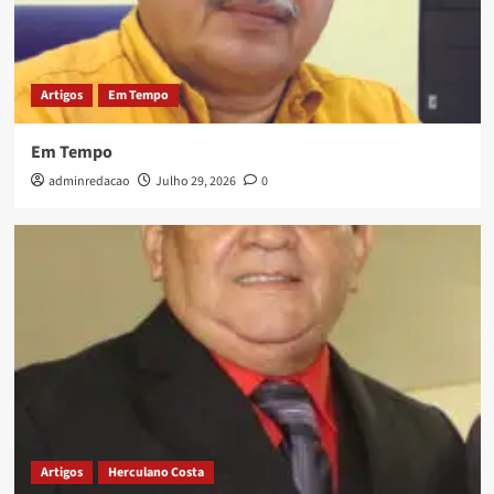
Artigos
Em Tempo
Em Tempo
adminredacao
Julho 29, 2026
0
Artigos
Herculano Costa