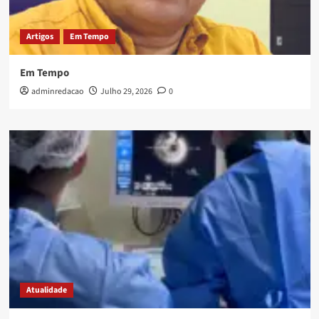
Artigos
Em Tempo
Em Tempo
adminredacao
Julho 29, 2026
0
Atualidade