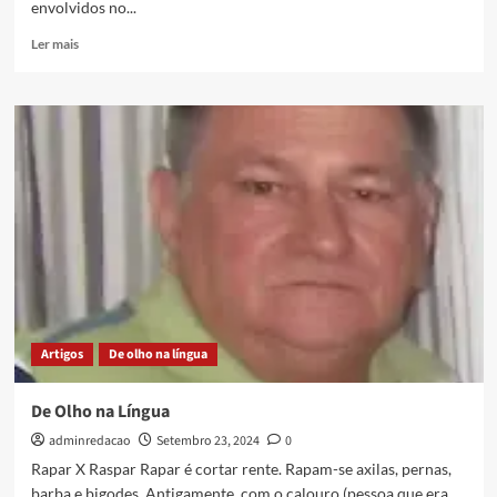
envolvidos no...
Ler mais
Artigos
De olho na língua
De Olho na Língua
adminredacao
Setembro 23, 2024
0
Rapar X Raspar Rapar é cortar rente. Rapam-se axilas, pernas,
barba e bigodes. Antigamente, com o calouro (pessoa que era...