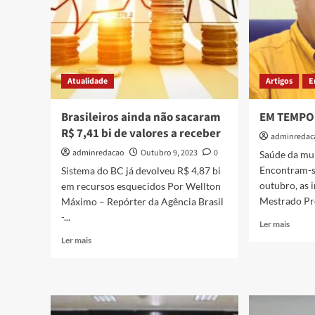
Atualidade
Artigos
E
Brasileiros ainda não sacaram
EM TEMPO 
R$ 7,41 bi de valores a receber
adminredac
adminredacao
Outubro 9, 2023
0
Saúde da mul
Encontram-se
Sistema do BC já devolveu R$ 4,87 bi
outubro, as 
em recursos esquecidos Por Wellton
Mestrado Pro
Máximo – Repórter da Agência Brasil
-...
Ler mais
Ler mais