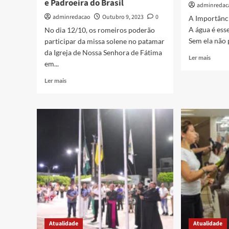
e Padroeira do Brasil
adminredac
adminredacao
Outubro 9, 2023
0
A Importânc
A água é esse
No dia 12/10, os romeiros poderão
Sem ela não 
participar da missa solene no patamar
da Igreja de Nossa Senhora de Fátima
Ler mais
em...
Ler mais
Atualidade
Atualidade