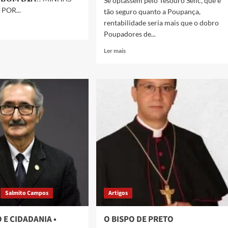
Se optassem pelo Tesouro Selic, que é
 POR...
tão seguro quanto a Poupança,
rentabilidade seria mais que o dobro
Poupadores de...
Ler mais
Salmito Campos
Artigos
E CIDADANIA •
O BISPO DE PRETO