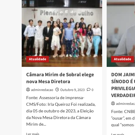
Atualidade
Atualidade
Câmara Mirim de Sobral elege
DOM JAIM
nova Mesa Diretora
SÍNODO É
PRIVILEGI
adminredacao
Outubro 9, 2023
0
VERDADEI
Fonte: Assessoria de imprensa-
adminredac
CMS/Foto: Irla Queiroz Foi realizada,
dia 05 de outubro de 2023, a Eleição
Fonte: CNBB 
da Nova Mesa Diretora da Câmara
“ousar”, em 
Mirim de...
qual “somos 
Ler mais
Ler mais