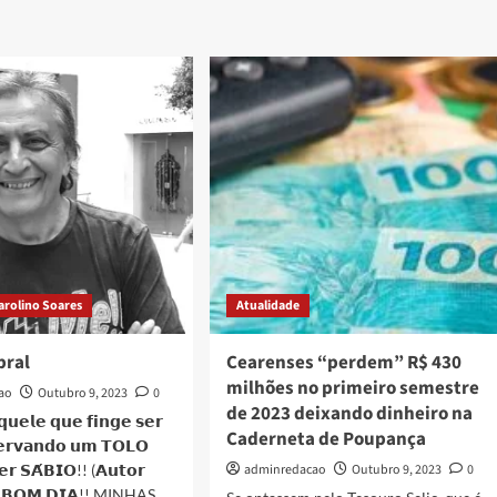
arolino Soares
Atualidade
bral
Cearenses “perdem” R$ 430
milhões no primeiro semestre
ao
Outubro 9, 2023
0
de 2023 deixando dinheiro na
𝗾𝘂𝗲𝗹𝗲 𝗾𝘂𝗲 𝗳𝗶𝗻𝗴𝗲 𝘀𝗲𝗿
Caderneta de Poupança
𝗲𝗿𝘃𝗮𝗻𝗱𝗼 𝘂𝗺 𝗧𝗢𝗟𝗢
𝗲𝗿 𝗦𝗔́𝗕𝗜𝗢!! (𝗔𝘂𝘁𝗼𝗿
adminredacao
Outubro 9, 2023
0
𝗼) 𝗕𝗢𝗠 𝗗𝗜𝗔!! MINHAS