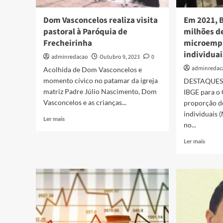
Dom Vasconcelos realiza visita
Em 2021, B
pastoral à Paróquia de
milhões d
Frecheirinha
microemp
individuai
adminredacao
Outubro 9, 2023
0
adminredac
Acolhida de Dom Vasconcelos e
momento cívico no patamar da igreja
DESTAQUES 
matriz Padre Júlio Nascimento, Dom
IBGE para o 
Vasconcelos e as crianças...
proporção 
individuais 
Ler mais
no...
Ler mais