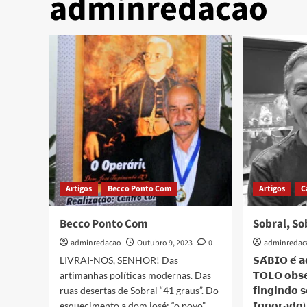
adminredacao
Artigos
Becco Ponto Com
Artigos
C
Becco Ponto Com
Sobral, So
adminredacao
Outubro 9, 2023
0
adminredac
LIVRAI-NOS, SENHOR! Das
𝗦𝗔́𝗕𝗜𝗢 𝗲́ 𝗮
artimanhas políticas modernas. Das
𝗧𝗢𝗟𝗢 𝗼𝗯𝘀
ruas desertas de Sobral “41 graus”. Do
𝗳𝗶𝗻𝗴𝗶𝗻𝗱𝗼 
esquecimento a dom josé: “o povo”....
𝗜𝗴𝗻𝗼𝗿𝗮𝗱