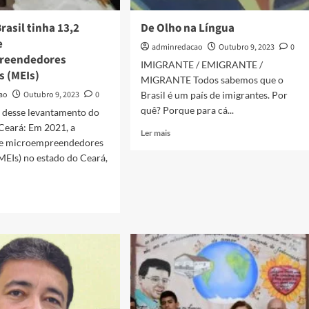
rasil tinha 13,2
De Olho na Língua
e
adminredacao
Outubro 9, 2023
0
reendedores
IMIGRANTE / EMIGRANTE /
s (MEIs)
MIGRANTE Todos sabemos que o
ao
Outubro 9, 2023
0
Brasil é um país de imigrantes. Por
quê? Porque para cá...
desse levantamento do
Ceará: Em 2021, a
Ler mais
de microempreendedores
(MEIs) no estado do Ceará,