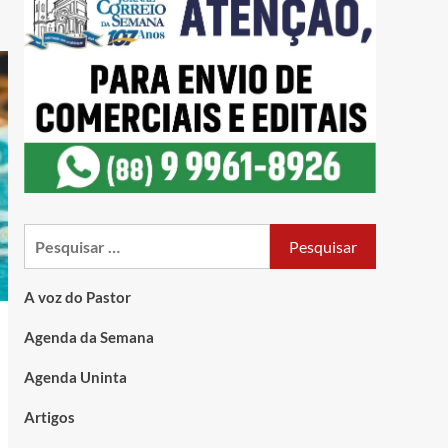
A voz do Pastor
Agenda da Semana
Agenda Uninta
Artigos