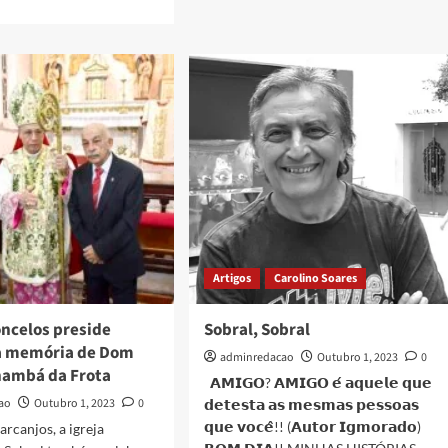
Artigos
Carolino Soares
ncelos preside
Sobral, Sobral
a memória de Dom
adminredacao
Outubro 1, 2023
0
nambá da Frota
𝗔𝗠𝗜𝗚𝗢? 𝗔𝗠𝗜𝗚𝗢 𝗲́ 𝗮𝗾𝘂𝗲𝗹𝗲 𝗾𝘂𝗲
ao
Outubro 1, 2023
0
𝗱𝗲𝘁𝗲𝘀𝘁𝗮 𝗮𝘀 𝗺𝗲𝘀𝗺𝗮𝘀 𝗽𝗲𝘀𝘀𝗼𝗮𝘀
𝗾𝘂𝗲 𝘃𝗼𝗰𝗲̂!! (𝗔𝘂𝘁𝗼𝗿 𝗜𝗴𝗺𝗼𝗿𝗮𝗱𝗼)
arcanjos, a igreja