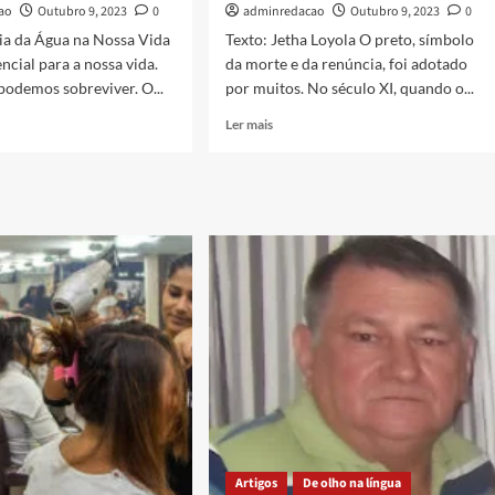
ao
Outubro 9, 2023
0
adminredacao
Outubro 9, 2023
0
ia da Água na Nossa Vida
Texto: Jetha Loyola O preto, símbolo
ncial para a nossa vida.
da morte e da renúncia, foi adotado
podemos sobreviver. O...
por muitos. No século XI, quando o...
Ler mais
Artigos
De olho na língua