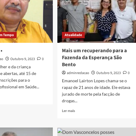
m Tempo
Atualidade
•
Mais um recuperando para a
Fazenda da Esperança São
ao
Outubro 9, 2023
0
Bento
her e da criança
adminredacao
Outubro 9, 2023
0
 abertas, até 15 de
inscrições para o
Emanoel Lairton Lopes chama-se o
fissional em Saúde...
rapaz de 21 anos de idade. Ele estava
jurado de morte pela facção de
drogas...
Ler mais