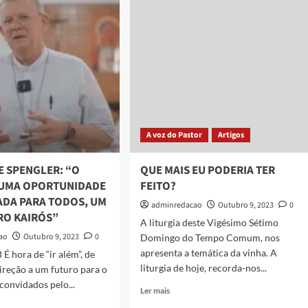
A voz do Pastor
Artigos
E SPENGLER: “O
QUE MAIS EU PODERIA TER
 UMA OPORTUNIDADE
FEITO?
ADA PARA TODOS, UM
adminredacao
Outubro 9, 2023
0
RO KAIRÓS”
A liturgia deste Vigésimo Sétimo
ao
Outubro 9, 2023
0
Domingo do Tempo Comum, nos
apresenta a temática da vinha. A
É hora de “ir além”, de
liturgia de hoje, recorda-nos...
direção a um futuro para o
convidados pelo...
Ler mais